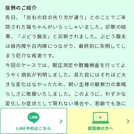
症例のご紹介
先日、「左右の目の光り方が違う」とのことでご来
院された猫ちゃんがいらっしゃいました。診察の結
果、「ぶどう膜炎」と診断されました。ぶどう膜炎
は緑内障や白内障につながり、最終的に失明してし
まう厄介な疾患です。
今回のケースでは、眼圧測定や散瞳検査を行ってよ
うやく病気が判明しました。見た目にはそれほど大
きな変化はなかったため、飼い主様の観察力の素晴
らしさに敬服いたしました。このように、わずかな
変化しか症状として現れない場合や、若齢でも急に
発症することがあります。何か違和感を感じた場合
には、ぜひ動物病院へご来院ください。
4. 角膜黒色壊死症(かくまくこくしょ