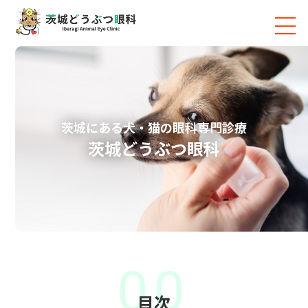
茨城にある犬・猫の眼科専門診療
茨城どうぶつ眼科
00
目次