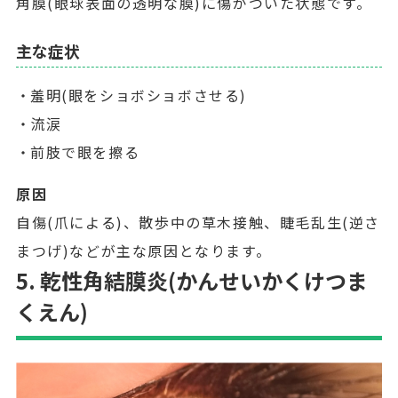
角膜(眼球表面の透明な膜)に傷がついた状態です。
主な症状
羞明(眼をショボショボさせる)
流涙
前肢で眼を擦る
原因
自傷(爪による)、散歩中の草木接触、睫毛乱生(逆さ
まつげ)などが主な原因となります。
5. 乾性角結膜炎(かんせいかくけつま
くえん)